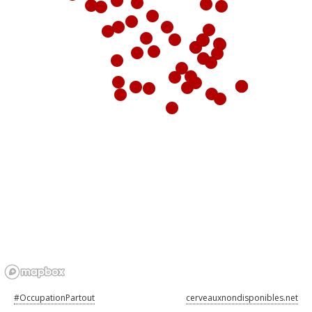
#OccupationPartout
cerveauxnondisponibles.net